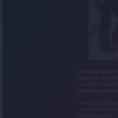
Im Februar ist der 
Folge kann es zu se
man sich in einem so
Parkplätzen des Veld
Hinweise zu Wolfsbeg
Oberpfalz, Ronja Schl
Bayerische Landesamt 