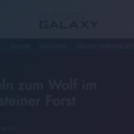
Startseite
Nachrichten
GALAXY MORNING S
eln zum Wolf im
teiner Forst
7:39 Uhr