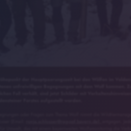
Höhepunkt der Hauptpaarungszeit bei den Wölfen im Veldenst
ltenen unfreiwilligen Begegnungen mit dem Wolf kommen. Zu
lchen Fall verhält, sind jetzt Schilder mit Verhaltenshinweise
ensteiner Forstes aufgestellt worden.
egnungen oder Fragen zum Thema Wolf nimmt die Wildtiermanager
osser (Email:
ronja.schlosser@reg-opf.bayern.de),
entgegen. Jede
für Umwelt, das mit einem bayernweiten Wolfsmonitoring die Verb