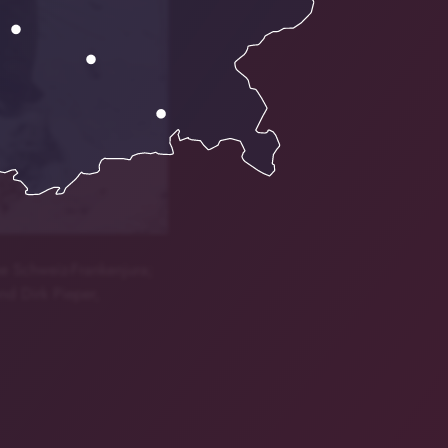
he Schweiz-Frankenjura;
nd Dirk Pieper,