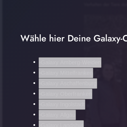
Verhalten der Tiere do
Wähle hier Deine Galaxy-C
Galaxy Amberg-Weiden
Galaxy Mittelfranken
Galaxy Aschaffenburg
Galaxy Oberfranken
Galaxy Ingolstadt
Galaxy Allgäu
Galaxy Landshut