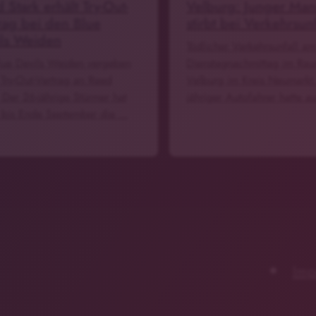
 Stark erhält Try-Out-
Velburg: Junger Ma
rag bei den Blue
stirbt bei Verkehrsunf
ls Weiden
Tödlicher Verkehrsunfall am
lue Devils Weiden vergeben
Dienstagnachmittag im Ra
 Try-Out-Vertrag an Reed
Velburg im Kreis Neumarkt.
 Der 26-jährige Stürmer hat
jähriger Autofahrer hatte a
 bis Ende September die …
Imp