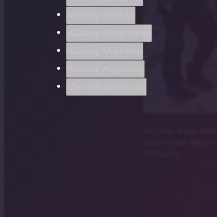
Galaxy Passau
Galaxy Rosenheim
Galaxy München
Galaxy Augsburg
Zu radiogalaxy.de
Von links: Ronja Schlo
Karsten Gees, Regieru
Wikiwolves.