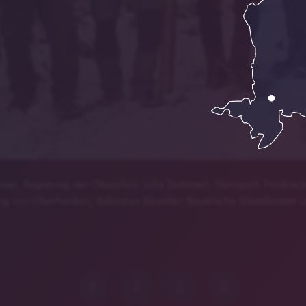
sser, Regierung der Oberpfalz; Julia Dummert, Naturpark Fränkisc
ng von Oberfranken; Sebastian Bäumler; Bayerische Staatsforsten u