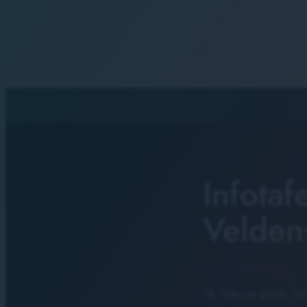
Infotaf
Veldens
12. Februar 2023
· 0