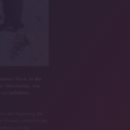
einer Forst. In der
r Information, wie
n an beliebten
in der Regierung der
r Hinweis unterstützt das
reitung und das