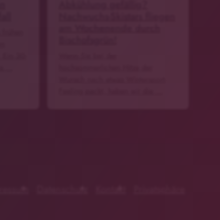
nn
Abkühlung gefällig?
all
Nachwuchs-Skistars fliegen
am Wochenende durch
 frühen
Bischofsgrün!
um
 Ein 30-
Wenn Sie bei der
us …
hochsommerlichen Hitze der
Wunsch nach etwas Wintersport-
Feeling packt, haben wir die …
ressum
Datenschutz
Kontakt
Privatsphäre