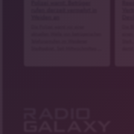
Polizei warnt: Betrüger
Reed
rufen derzeit vermehrt in
Vert
Weiden an
Devi
Die Polizei warnt vor einer
Die B
aktuellen Welle von betrügerischen
einen
Telefonanrufen im Weidener
Stark.
Stadtgebiet. Seit Mittwochmittag …
damit