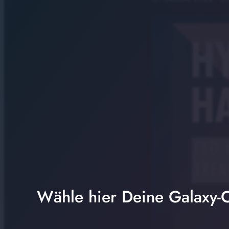
Wähle hier Deine Galaxy-C