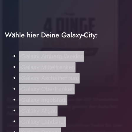
Wähle hier Deine Galaxy-City:
Galaxy Amberg-Weiden
Galaxy Mittelfranken
Galaxy Aschaffenburg
Galaxy Oberfranken
DJ Robin und Schürze wurden aus der ZDF-Silvestershow
DJ Robin und Schürze wurden aus der ZDF-
Galaxy Ingolstadt
play_arrow
ausgeladen und Cathy Hummels gewinnt den deutschen
Silvestershow ausgeladen und Cathy Hummels
Galaxy Allgäu
Fernsehpreis
gewinnt den deutschen Fernsehpreis
00:00
01:54
Galaxy Landshut
Unsere allgemeinen Datenschutzrichtlinien finden Sie unter