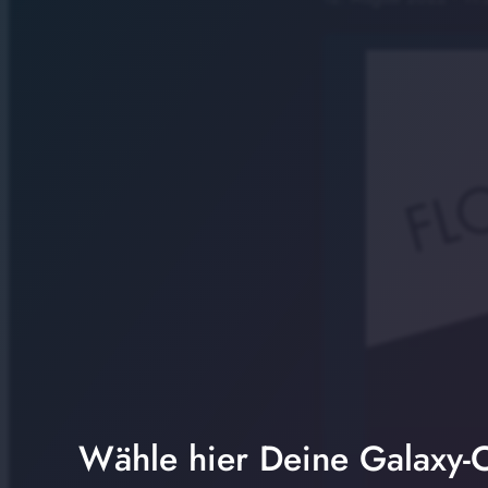
Wähle hier Deine Galaxy-C