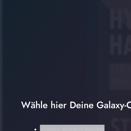
Wähle hier Deine Galaxy-C
Galaxy Amberg-Weiden