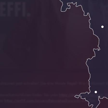
ick geht Aufräumen jetzt
00:00
02:05
ufräumen jetzt schneller! Die eine Minute Regel! Wie funktioniert d
enschutzrichtlinien finden Sie unter
https://art19.com/privacy
. D
ter
https://art19.com/privacy#do-not-sell-my-info
abrufbar.