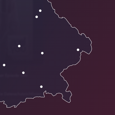
eser Episode vom
ie Datenschutzrichtlinien