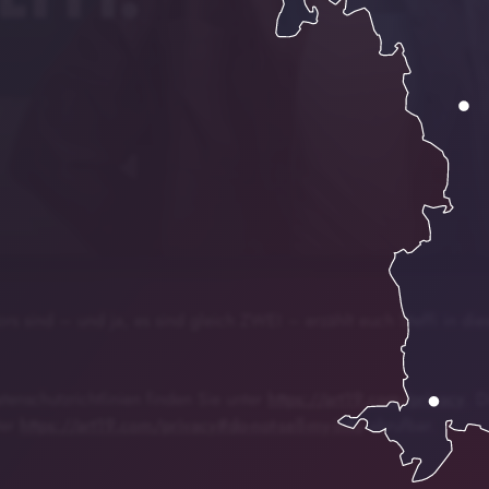
e neuen
00:00
02:04
rs sind – und ja, es sind gleich ZWEI – erzählt euch Steffi in di
enschutzrichtlinien finden Sie unter
https://art19.com/privacy
. D
ter
https://art19.com/privacy#do-not-sell-my-info
abrufbar.