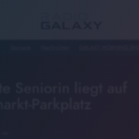
Startseite
Nachrichten
GALAXY MORNING S
te Seniorin liegt auf
arkt-Parkplatz
 Uhr